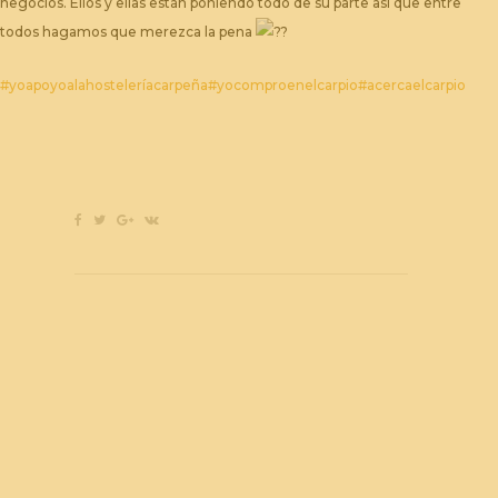
negocios. Ellos y ellas están poniendo todo de su parte así que entre
todos hagamos que merezca la pena
#yoapoyoalahosteleríacarpeña
#yocomproenelcarpio
#acercaelcarpio