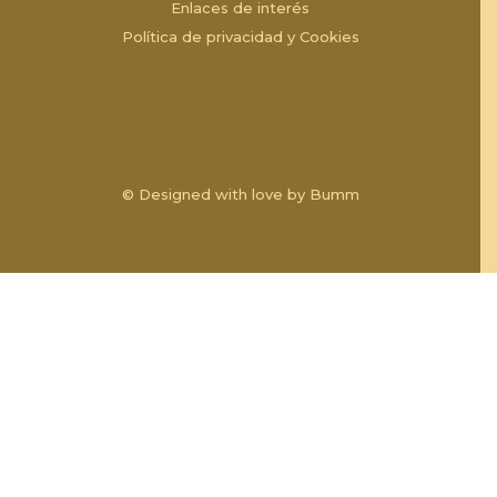
Enlaces de interés
Política de privacidad y Cookies
© Designed with love by
Bumm
ASOCIACION EMPRESARIAL DE COMERCIANTES Y
EMPRESARIOS DE EL CARPIO 2018 ha sido beneficiaria de
Subvención destinada a impulsar el Asociacionismo Comercial