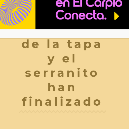
para
elegir el
ganador
de la
tapa
y el
serranito
han
finalizado