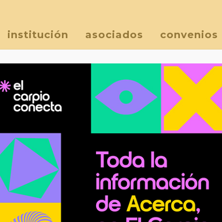
institución
asociados
convenios
de promoción del consu
a de promoción del consumo