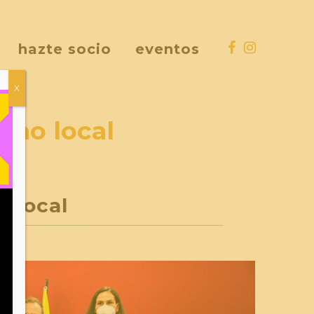
hazte socio
eventos
X
mo local
 local