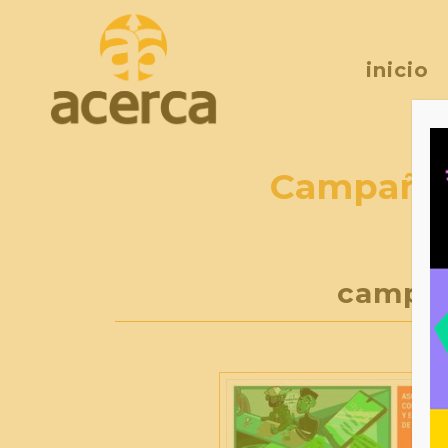
inicio
Campaña 
campañ