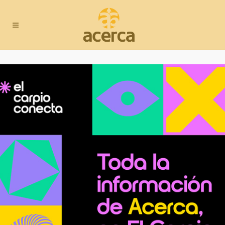
Rosato Peluquería
Sector:
Peluquería
C/ El Santo, 15
T.
646 206 210
Email:
rosatopeluqueria@gmail.com