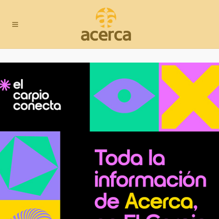
Peluquería Rocío Muñoz
Sector:
Peluquería
C/ La Cuerda, 54
T.
957181352 / 653250949
Email:
rmrocio16@gmail.com