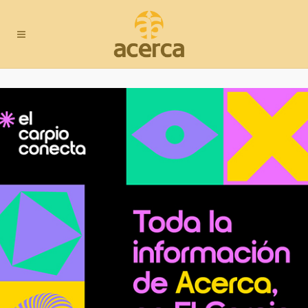
Cubiertas Juanlu
Sector:
Construcción
C/ Larga, 8. Maruanas
T.
679 406 484
Email:
juanlucuviertas@gmail.com