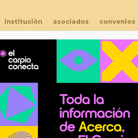
institución
asociados
convenios