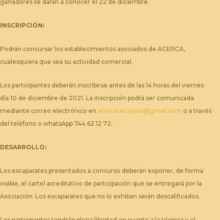
ganadores se darán a conocer el 22 de diciembre.
INSCRIPCIÓN:
Podrán concursar los establecimientos asociados de ACERCA,
cualesquiera que sea su actividad comercial.
Los participantes deberán inscribirse antes de las 14 horas del viernes
día 10 de diciembre de 2021. La inscripción podrá ser comunicada
mediante correo electrónico en
acerca.elcarpio@gmail.com
o a través
del teléfono o whatsApp 744 62 12 72.
DESARROLLO:
Los escaparates presentados a concurso deberán exponer, de forma
visible, el cartel acreditativo de participación que se entregará por la
Asociación. Los escaparates que no lo exhiban serán descalificados.
Los participantes tendrán plena libertad en cuanto a la técnica y el