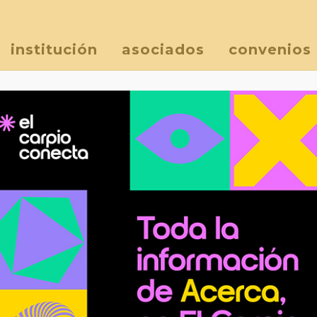
institución
asociados
convenios
mercado navideño