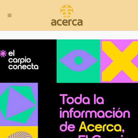
enlaces de interés
Ayuntamiento de El Carpio
Turismo Valle del Guadalquivir
Grupo de Desarrollo Rural del Medio
Guadalquivir (GDR)